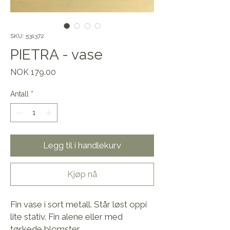
SKU: 531372
PIETRA - vase
Pris
NOK 179.00
Antall
*
Legg til i handlekurv
Kjøp nå
Fin vase i sort metall. Står løst oppi 
lite stativ. Fin alene eller med 
tørkede blomster.