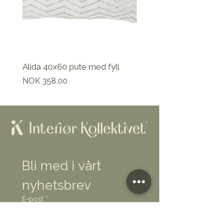
Alida 40x60 pute med fyll
Pris
NOK 358.00
Bli med i vårt 
nyhetsbrev
E-post
*