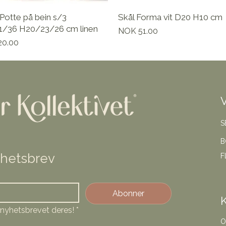
Potte på bein s/3
Skål Forma vit D20 H10 cm
/36 H20/23/26 cm linen
Pris
NOK 51.00
20.00
S
B
yhetsbrev
F
Abonner
å nyhetsbrevet deres!
*
O