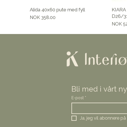
Alida 40x60 pute med fyll
KIARA 
D26/31
Pris
NOK 358.00
Pris
NOK 5
Bli med i vårt n
E-post
*
Ja, jeg vil abonnere p