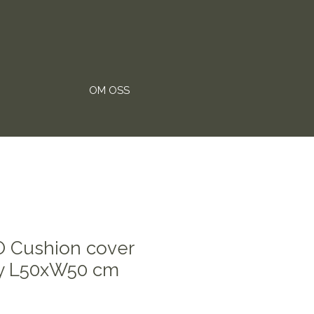
OM OSS
Cushion cover
ry L50xW50 cm