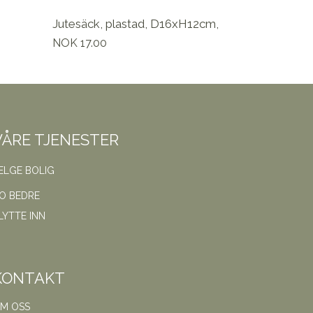
Jutesäck, plastad, D16xH12cm,
Pris
NOK 17.00
VÅRE TJENESTER
ELGE BOLIG
O BEDRE
LYTTE INN
KONTAKT
M OSS