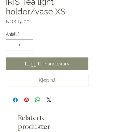
IRIS Tea light
holder/vase XS
Pris
NOK 19.00
Antall
*
Legg til i handlekurv
Kjøp nå
Relaterte
produkter