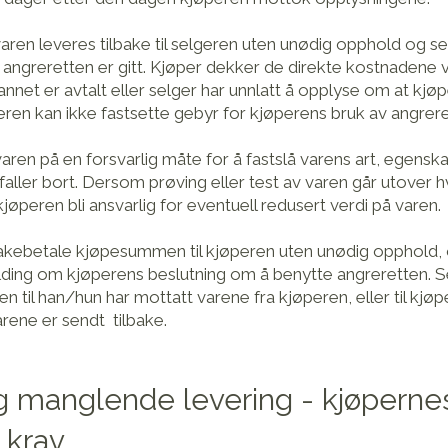
ren leveres tilbake til selgeren uten unødig opphold og s
angreretten er gitt. Kjøper dekker de direkte kostnadene 
net er avtalt eller selger har unnlatt å opplyse om at kjøp
ren kan ikke fastsette gebyr for kjøperens bruk av angrere
varen på en forsvarlig måte for å fastslå varens art, egensk
 faller bort. Dersom prøving eller test av varen går utover 
jøperen bli ansvarlig for eventuell redusert verdi på varen.
tilbakebetale kjøpesummen til kjøperen uten unødig opphold,
lding om kjøperens beslutning om å benytte angreretten. S
gen til han/hun har mottatt varene fra kjøperen, eller til kjøp
rene er sendt tilbake.
og manglende levering - kjøpernes
 krav