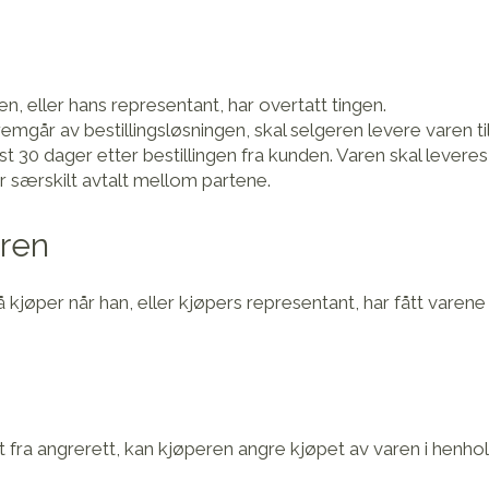
n, eller hans representant, har overtatt tingen.
remgår av bestillingsløsningen, skal selgeren levere varen ti
 30 dager etter bestillingen fra kunden. Varen skal levere
 særskilt avtalt mellom partene.
aren
 kjøper når han, eller kjøpers representant, har fått varene 
fra angrerett, kan kjøperen angre kjøpet av varen i henhold