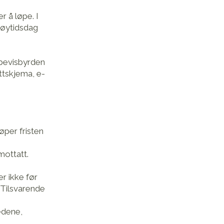
r å løpe. I
 høytidsdag
 bevisbyrden
ettskjema, e-
.
øper fristen
mottatt.
er ikke før
 Tilsvarende
edene,