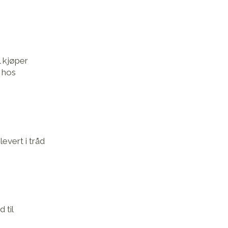
l kjøper
s hos
levert i tråd
 til