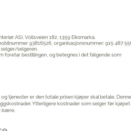
Interiør AS), Vollsveien 182, 1359 Eiksmarka.
mobilnummer 93816526, organisasjonsnummer: 915 487 55
selger/selgeren.
m foretar bestillingen, og betegnes i det følgende som
 og tjenester er den totale prisen kjøper skal betale. Denne
lleggskostnader. Ytterligere kostnader som selger før kjøpet
e bære.
se