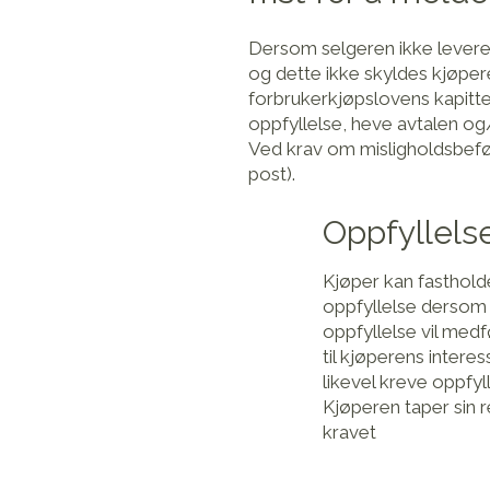
Dersom selgeren ikke leverer 
og dette ikke skyldes kjøpere
forbrukerkjøpslovens kapitt
oppfyllelse, heve avtalen og/
Ved krav om misligholdsbefø
post).
Oppfyllels
Kjøper kan fastholde
oppfyllelse dersom 
oppfyllelse vil medf
til kjøperens interes
likevel kreve oppfyll
Kjøperen taper sin r
kravet