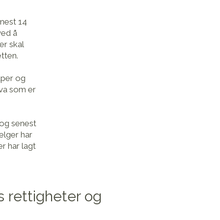
enest 14
ved å
er skal
tten.
aper og
hva som er
 og senest
elger har
er har lagt
 rettigheter og