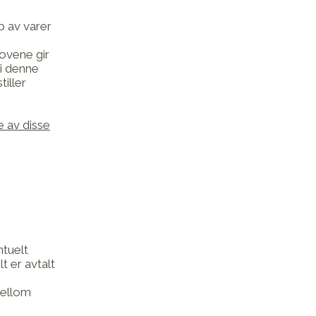
p av varer
ovene gir
i denne
iller
e av disse
ntuelt
t er avtalt
mellom