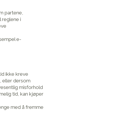
om partene,
 reglene i
eve
ksempel e-
tid ikke kreve
, eller dersom
 vesentlig misforhold
imelig tid, kan kjøper
g lenge med å fremme