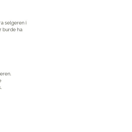
ra selgeren i
er burde ha
peren.
e
.