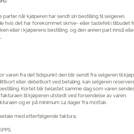
parter når kjøperen har sendt sin bestilling til selgeren.
e hvis det har forekommet skrive- eller tastefeil i tilbudet f
kken eller i kjøperens bestilling, og den annen part innså ell
.
r varen fra det tidspunkt den blir sendt fra selgeren til kjø
ttkort eller debetkort ved betaling, kan selgeren reserver
stilling. Kortet blir belastet samme dag som varen sendes
 fakturaen til kjøperen utstedt ved forsendelse av varen.
akturaen og er på minimum 14 dager fra mottak.
betale med etterfølgende faktura.
VIPPS