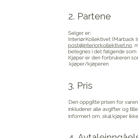
2. Partene
Selger er:
InteriørKollektivet (Marback 
post@interiorkollektivet.no
, 
betegnes i det følgende som 
Kjøper er den forbrukeren so
kjøper/kjøperen
3. Pris
Den oppgitte prisen for varen
inkluderer alle avgifter og ti
informert om, skal kjøper ikk
4. Avtaleinngåel