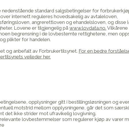
e nedenstående standard salgsbetingelser for forbrukerkjø
 over internett reguleres hovedsakelig av avtaleloven,
føringsloven, angrerettloven og ehandelsloven, og disse l
gheter. Lovene er tilgjengelig på
www.lovdata.no.
Vilkårene 
 noen begrensning i de lovbestemte rettighetene, men oppst
 og plikter for handelen.
et og anbefalt av Forbrukertilsynet.
For en bedre forståels
rtilsynets veileder her.
etingelsene, opplysninger gitt i bestillingsløsningen og eve
ventuell motstrid mellom opplysningene, går det som særskil
 det ikke strider mot ufravikelig lovgivning.
lt av relevante lovbestemmelser som regulerer kjøp av varer 
re