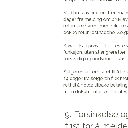
Ved bruk av angreretten må va
dager fra melding om bruk av 
returnere varen, med mindre an
dekke returkostnadene. Selge
Kjøper kan prøve eller teste 
funksjon, uten at angreretten
forsvarlig og nødvendig, kan k
Selgeren er forpliktet til å 
14 dager fra selgeren fikk me
rett til å holde tilbake betalin
frem dokumentasjon for at va
9. Forsinkelse 
frist for å melde