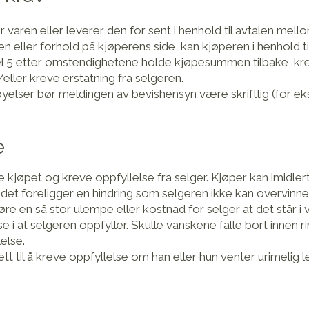
varen eller leverer den for sent i henhold til avtalen mell
n eller forhold på kjøperens side, kan kjøperen i henhold til
el 5 etter omstendighetene holde kjøpesummen tilbake, kr
eller kreve erstatning fra selgeren.
yelser bør meldingen av bevishensyn være skriftlig (for e
e
 kjøpet og kreve oppfyllelse fra selger. Kjøper kan imidler
det foreligger en hindring som selgeren ikke kan overvinne
øre en så stor ulempe eller kostnad for selger at det står i
se i at selgeren oppfyller. Skulle vanskene falle bort innen r
else.
ett til å kreve oppfyllelse om han eller hun venter urimeli