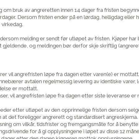
 om bruk av angreretten innen 14 dager fra fristen begynne
erdager. Dersom fristen ender på en lørdag, helligdag eller
 virkedag.
dersom melding er sendt før utløpet av fristen. Kjøper har
ort gjeldende, og meldingen bør derfor skje skriftlig (angrer
r vil angrefristen løpe fra dagen etter varen(e) er mottatt
nnebærer avtalen regelmessig levering av identiske varer, l
delse er mottatt.
ser, vil angrefristen løpe fra dagen etter siste leveranse er 
neder etter utløpet av den opprinnelige fristen dersom selg
 at det foreligger angrerett og standardisert angreskjema.
ning om vilkår, tidsfrister og fremgangsmåte for å benytte
ngsdrivende for å gi opplysningene i løpet av disse 12 mån
 14 dager etter den dagen kjøperen mottok opplysningene.