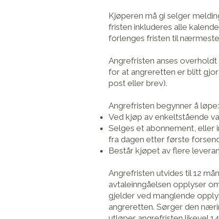
Kjøperen må gi selger melding
fristen inkluderes alle kalend
forlenges fristen til nærmeste
Angrefristen anses overholdt 
for at angreretten er blitt gj
post eller brev).
Angrefristen begynner å løpe:
Ved kjøp av enkeltstående vare
Selges et abonnement, eller i
fra dagen etter første forsen
Består kjøpet av flere leveran
Angrefristen utvides til 12 må
avtaleinngåelsen opplyser om
gjelder ved manglende opplys
angreretten. Sørger den næri
utløper angrefristen likevel