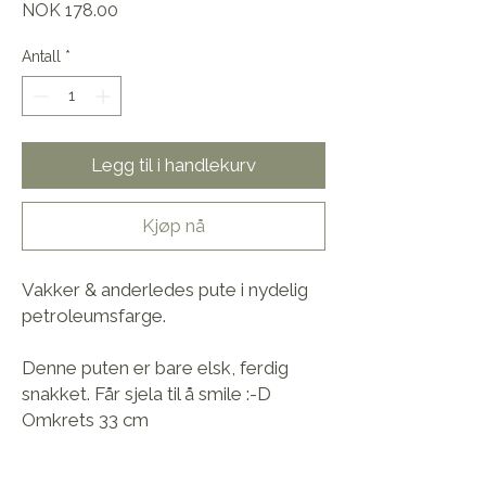
Pris
NOK 178.00
Antall
*
Legg til i handlekurv
Kjøp nå
Vakker & anderledes pute i nydelig
petroleumsfarge.
Denne puten er bare elsk, ferdig
snakket. Får sjela til å smile :-D
Omkrets 33 cm