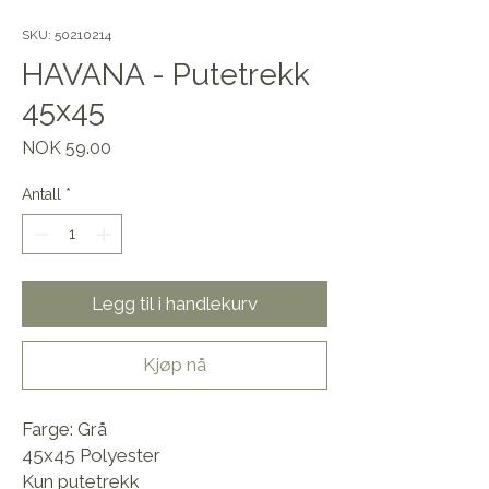
SKU: 50210214
HAVANA - Putetrekk
45x45
Pris
NOK 59.00
Antall
*
Legg til i handlekurv
Kjøp nå
Farge: Grå
45x45 Polyester
Kun putetrekk