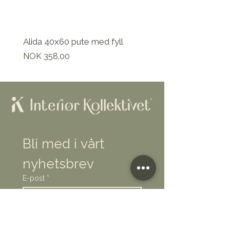
Alida 40x60 pute med fyll
Pris
NOK 358.00
Bli med i vårt 
nyhetsbrev
E-post
*
Abonner