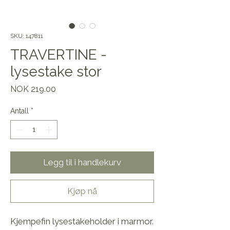
SKU: 147811
TRAVERTINE -
lysestake stor
Pris
NOK 219.00
Antall
*
Legg til i handlekurv
Kjøp nå
Kjempefin lysestakeholder i marmor.