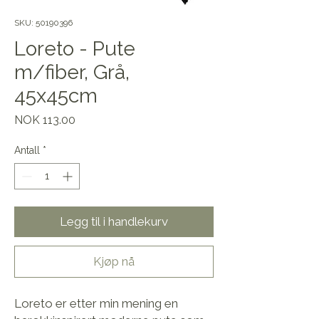
SKU: 50190396
Loreto - Pute
m/fiber, Grå,
45x45cm
Pris
NOK 113.00
Antall
*
Legg til i handlekurv
Kjøp nå
Loreto er etter min mening en 